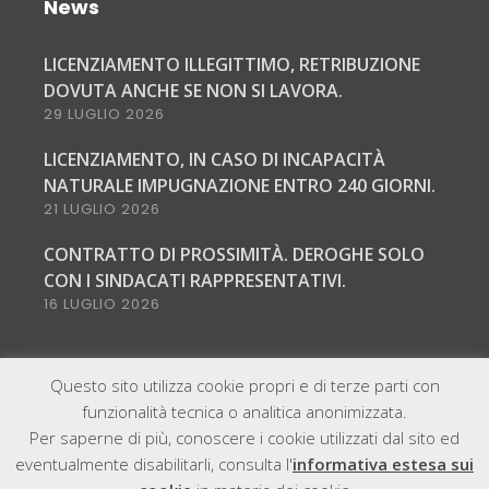
News
LICENZIAMENTO ILLEGITTIMO, RETRIBUZIONE
DOVUTA ANCHE SE NON SI LAVORA.
29 LUGLIO 2026
LICENZIAMENTO, IN CASO DI INCAPACITÀ
NATURALE IMPUGNAZIONE ENTRO 240 GIORNI.
21 LUGLIO 2026
CONTRATTO DI PROSSIMITÀ. DEROGHE SOLO
CON I SINDACATI RAPPRESENTATIVI.
16 LUGLIO 2026
Questo sito utilizza cookie propri e di terze parti con
funzionalità tecnica o analitica anonimizzata.
Per saperne di più, conoscere i cookie utilizzati dal sito ed
eventualmente disabilitarli, consulta l'
informativa estesa sui
@2021, All Right Reserved - Zambelli & Partners | P.IVA