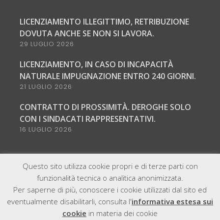
LICENZIAMENTO ILLEGITTIMO, RETRIBUZIONE
DOVUTA ANCHE SE NON SI LAVORA.
29 LUGLIO 2026
LICENZIAMENTO, IN CASO DI INCAPACITÀ
NATURALE IMPUGNAZIONE ENTRO 240 GIORNI.
21 LUGLIO 2026
CONTRATTO DI PROSSIMITÀ. DEROGHE SOLO
CON I SINDACATI RAPPRESENTATIVI.
16 LUGLIO 2026
Questo sito utilizza cookie propri e di terze parti con
funzionalità tecnica o analitica anonimizzata.
Per saperne di più, conoscere i cookie utilizzati dal sito ed
eventualmente disabilitarli, consulta l'
informativa estesa sui
@2021, All Right Reserved - Zambelli & Partners | P.IVA
cookie
in materia dei cookie
12059280961