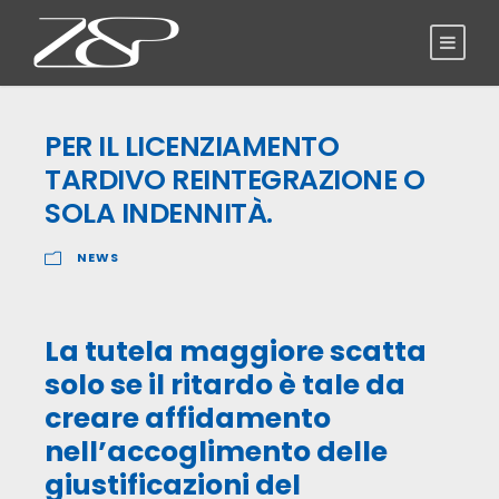
PER IL LICENZIAMENTO
TARDIVO REINTEGRAZIONE O
SOLA INDENNITÀ.
NEWS
La tutela maggiore scatta
solo se il ritardo è tale da
creare affidamento
nell’accoglimento delle
giustificazioni del