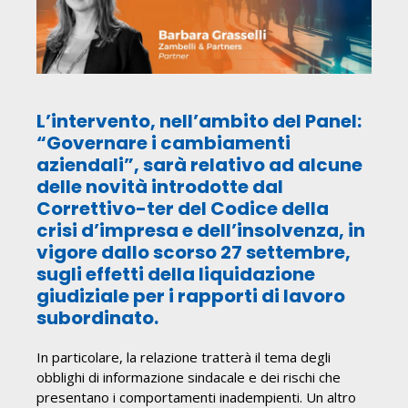
L’intervento, nell’ambito del Panel:
“Governare i cambiamenti
aziendali”, sarà relativo ad alcune
delle novità introdotte dal
Correttivo-ter del Codice della
crisi d’impresa e dell’insolvenza, in
vigore dallo scorso 27 settembre,
sugli effetti della liquidazione
giudiziale per i rapporti di lavoro
subordinato.
In particolare, la relazione tratterà il tema degli
obblighi di informazione sindacale e dei rischi che
presentano i comportamenti inadempienti. Un altro