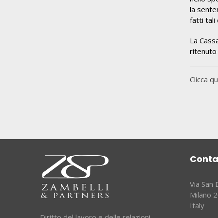
la sente
fatti tal
La Cassa
ritenuto
Clicca qu
Conta
Via San
Milano 
Italy
Diritto del lavoro e delle relazioni