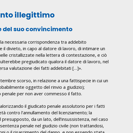
nto illegittimo
se del suo convincimento
della necessaria corrispondenza tra addebito
 divieto, in capo al datore di lavoro, di intimare un
lle cristallizzate nella lettera di contestazione, e ciò
isulterebbe pregiudicato qualora il datore di lavoro, nel
rsa valutazione dei fatti addebitati […]».
tembre scorso, in relazione a una fattispecie in cui un
robabilmente oggetto del rinvio a giudizio);
so penale per non aver commesso il fatto.
orizzando il giudicato penale assolutorio per i fatti
età contro l’annullamento del licenziamento; la
ul presupposto, da un lato, dell’insussistenza, nel caso
a sentenza penale nel giudizio civile (non trattandosi,
ioni o il risarcimento del danno, e non essendo stata