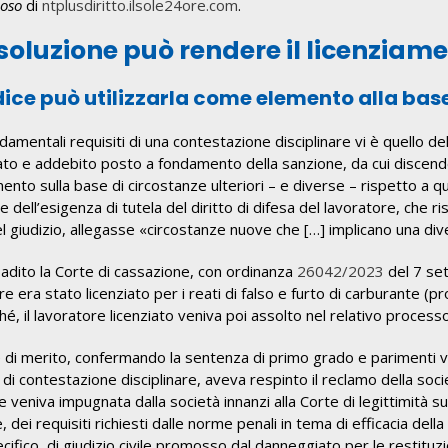
oso
di
ntplusdiritto.ilsole24ore.com
.
soluzione può rendere il licenziame
udice può utilizzarla come elemento alla ba
ndamentali requisiti di una contestazione disciplinare vi è quello 
to e addebito posto a fondamento della sanzione, da cui discende il
ento sulla base di circostanze ulteriori – e diverse – rispetto a que
e dell’esigenza di tutela del diritto di difesa del lavoratore, che r
l giudizio, allegasse «circostanze nuove che […] implicano una dive
badito la Corte di cassazione, con ordinanza
26042/2023
del 7 set
re era stato licenziato per i reati di falso e furto di carburante (p
é, il lavoratore licenziato veniva poi assolto nel relativo proces
 di merito, confermando la sentenza di primo grado e parimenti val
di contestazione disciplinare, aveva respinto il reclamo della soci
e veniva impugnata dalla società innanzi alla Corte di legittimità s
, dei requisiti richiesti dalle norme penali in tema di efficacia dell
ecifico, di giudizio civile promosso dal danneggiato per le restituz