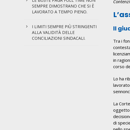
LE BUSTE PAGA FULL TIME NON
Contenzi
SEMPRE DIMOSTRANO CHE SI È
LAVORATO A TEMPO PIENO.
L’as
I LIMITI SEMPRE PIÙ STRINGENTI
Il gi
ALLA VALIDITÀ DELLE
CONCILIAZIONI SINDACALI.
Tra i fo
contesta
licenziam
in ragion
corso de
Lo ha ri
lavorato
sennonch
La Corte
oggetto 
decision
di specie
nello sp