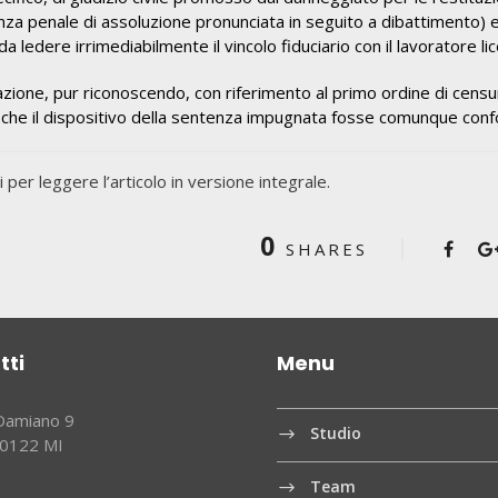
nza penale di assoluzione pronunciata in seguito a dibattimento) e, 
i da ledere irrimediabilmente il vincolo fiduciario con il lavoratore li
zione, pur riconoscendo, con riferimento al primo ordine di censure, 
 che il dispositivo della sentenza impugnata fosse comunque confo
i per leggere l’articolo in versione integrale.
0
SHARES
tti
Menu
 Damiano 9
Studio
20122 MI
Team