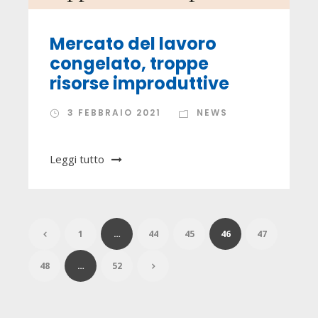
Mercato del lavoro
congelato, troppe
risorse improduttive
3 FEBBRAIO 2021
NEWS
Leggi tutto
1
…
44
45
46
47
48
…
52